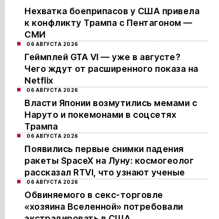
Нехватка боеприпасов у США привела
к конфликту Трампа с Пентагоном —
СМИ
06 АВГУСТА 2026
Геймплей GTA VI — уже в августе?
Чего ждут от расширенного показа на
Netflix
06 АВГУСТА 2026
Власти Японии возмутились мемами с
Наруто и покемонами в соцсетях
Трампа
06 АВГУСТА 2026
Появились первые снимки падения
ракеты SpaceX на Луну: космогеолог
рассказал RTVI, что узнают ученые
06 АВГУСТА 2026
Обвиняемого в секс-торговле
«хозяина Вселенной» потребовали
экстрадировать в США