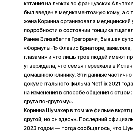
катания на лыжах во французских Альпах в
был введен в медикаментозную кому, а с т
жена Коринна организовала медицинский у
подробности о состоянии гонщика тщате
Ранее Элизабетта Грегорачи, бывшая суп
«Формулы-1» Флавио Бриаторе, заявляла, 
глазами» и что лишь трое людей имеют пр
утверждала, что семья переехала в Испа
домашнюю клинику. Эти данные частично
документального фильма Netflix 2021 год
на изменения в способе общения с отцом:
друга по-другому».
Коринна Шумахер в том же фильме вкратц
другой, но он здесь». Последний официал
2023 годом — тогда сообщалось, что Шум