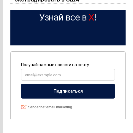
Узнай все в
X
!