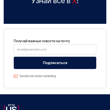
Узнай все в
X
!