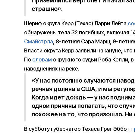
Приземлился вертолет и начал за
страшно».
Шериф округа Керр (Техас) Ларри Лейта
со
обнаружены тела 32 погибших, включая 14
Смайстрла
, 8-летняя Сара Марш, 9-летня
Власти округа Керр заявили накануне, что 
По
словам
окружного судьи Роба Келли, в
наводнениях на реке.
«У нас постоянно случаются навод
речная долина в США, и мы регуля
Когда идет дождь — у нас поднимае
одной причины полагать, что случ
похожее на то, что произошло. Ни 
В субботу губернатор Техаса Грег Эбботт