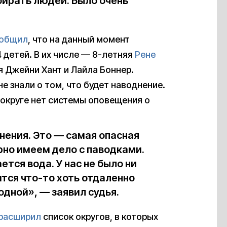
бирать людей. Было очень
общил
, что на данный момент
 детей. В их числе — 8-летняя
Рене
я Джейни Хант и Лайла Боннер.
не знали о том, что будет наводнение.
 округе нет системы оповещения о
нения. Это — самая опасная
рно имеем дело с паводками.
тся вода. У нас не было ни
ится что-то хоть отдаленно
одной», — заявил судья.
расширил
список округов, в которых