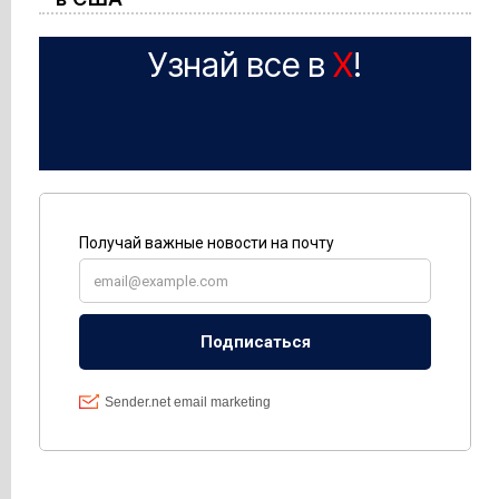
Узнай все в
X
!