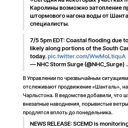
Каролины возможно затопление п
штормового нагона воды от Шант
специалисты.
7/5 5pm EDT: Coastal flooding due t
likely along portions of the South Ca
today.
pic.twitter.com/WwMoLtiquA
— NHC Storm Surge (@NHC_Surge)
В Управлении по чрезвычайным ситуация
отслеживают продвижение «Шанталь», нах
Чарльстона. В ведомстве добавили, что 
внезапные наводнения, порывистые ветры
продлятся вплоть до понедельника.
NEWS RELEASE: SCEMD is monitoring