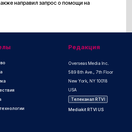
акже направил запрос о помощи на
елы
Редакция
во
Overseas Media Inc.
а
589 8th Ave., 7th Floor
ика
New York, NY 10018
USA
ествия
а
Телеканал RTVI
 технологии
Mediakit RTVI US