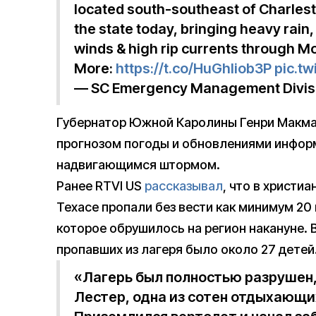
located south-southeast of Charlest
the state today, bringing heavy rain,
winds & high rip currents through 
More:
https://t.co/HuGhIiob3P
pic.t
— SC Emergency Management Divi
Губернатор Южной Каролины Генри Макм
прогнозом погоды и обновлениями информ
надвигающимся штормом.
Ранее RTVI US
рассказывал
, что в христи
Техасе пропали без вести как минимум 20
которое обрушилось на регион накануне.
пропавших из лагеря было около 27 детей
«Лагерь был полностью разрушен,
Лестер, одна из сотен отдыхающи