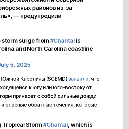
рибрежных районов из-за
аль», — предупредили
o storm surge from
#Chantal
is
rolina and North Carolina coastline
July 5, 2025
м Южной Каролины (SCEMD)
заявили
, что
одящейся к югу или юго-востоку от
шторм принесет с собой сильные дожди,
 и опасные обратные течения, которые
 Tropical Storm
#Chantal
, which is