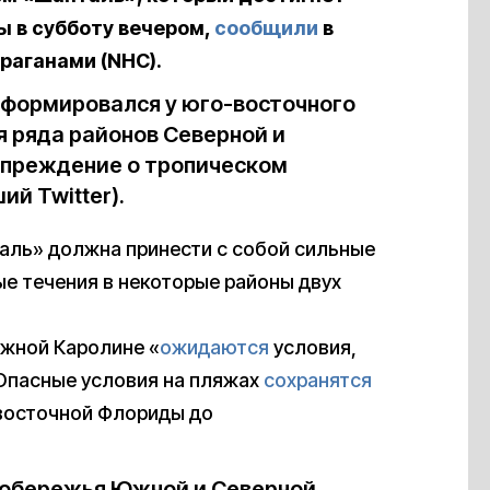
 в субботу вечером,
сообщили
в
раганами (
NHC
).
формировался у юго-восточного
я ряда районов Северной и
преждение о тропическом
й Twitter).
таль» должна принести с собой сильные
ые течения в некоторые районы двух
Южной Каролине «
ожидаются
условия,
Опасные условия на пляжах
сохранятся
-восточной Флориды до
 побережья Южной и Северной