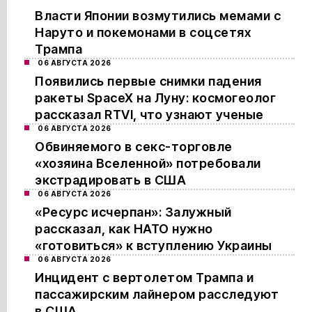
Власти Японии возмутились мемами с
Наруто и покемонами в соцсетях
Трампа
06 АВГУСТА 2026
Появились первые снимки падения
ракеты SpaceX на Луну: космогеолог
рассказал RTVI, что узнают ученые
06 АВГУСТА 2026
Обвиняемого в секс-торговле
«хозяина Вселенной» потребовали
экстрадировать в США
06 АВГУСТА 2026
«Ресурс исчерпан»: Залужный
рассказал, как НАТО нужно
«готовиться» к вступлению Украины
06 АВГУСТА 2026
Инцидент с вертолетом Трампа и
пассажирским лайнером расследуют
в США