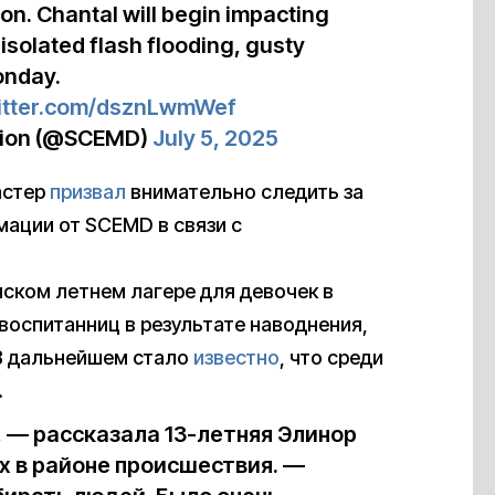
on. Chantal will begin impacting
 isolated flash flooding, gusty
Monday.
witter.com/dsznLwmWef
sion (@SCEMD)
July 5, 2025
астер
призвал
внимательно следить за
ации от SCEMD в связи с
анском летнем лагере для девочек в
 воспитанниц в результате наводнения,
 В дальнейшем стало
известно
, что среди
.
 — рассказала 13-летняя Элинор
х в районе происшествия. —