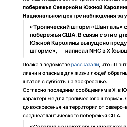
побережья Северной и Южной Каролины
Национальном центре наблюдения за у
«Тропический шторм «Шанталь» с
побережья США. В связи с этим дл
Южной Каролины выпущено преду
шторме», — написал NHC в X (бывши
Позже в ведомстве
рассказали
, что «Шан
ливни и опасные для жизни людей обратн
штатов с субботы на воскресенье.
Согласно последним сообщениям в X, в 
характерные для тропического шторма». 
до воскресенья на территории от северо
среднеатлантического побережья США.
«Сегодня на некоторых участках