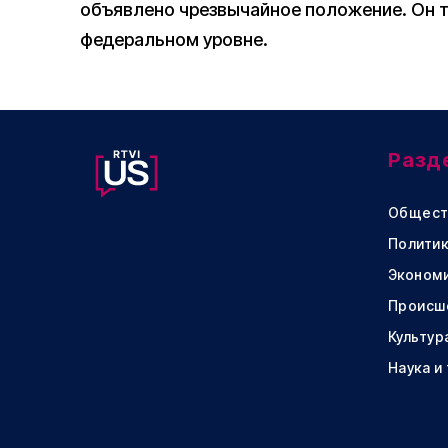
объявлено чрезвычайное положение. Он т
федеральном уровне.
Разд
Общест
Политик
Эконом
Происш
Культур
Наука и