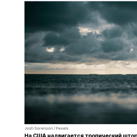
Josh Sorenson / Pexels
На США надвигается тропический што