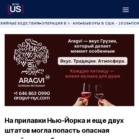
ХИЙНЫЕ БЕДСТВИЯ
ОПЕРАЦИЯ В ИРАНЕ
ВЫБОРЫ В США - 2026
ПОК
▶
▶
▶
На прилавки Нью-Йорка и еще двух
штатов могла попасть опасная