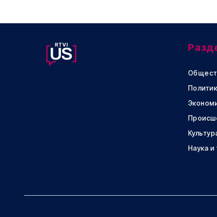
Разд
Общест
Политик
Эконом
Происш
Культур
Наука и