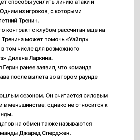
ет способы усилить линию атаки и
Одним из игроков, с которыми
летний Тренин.
его контракт с клубом рассчитан еще на
ен Тренина может помочь «Уайлд»
 в том числе для возможного
з» Дилана Ларкина.
Герин ранее заявил, что команда
ава после вылета во втором раунде
рошлым сезоном. Он считается силовым
и в меньшинстве, однако не относится к
анды.
датов на обмен также называются
команды Джаред Сперджен.