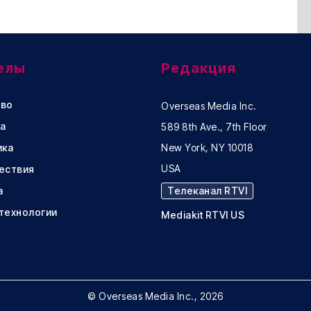
елы
Редакция
во
Overseas Media Inc.
а
589 8th Ave., 7th Floor
ика
New York, NY 10018
USA
ествия
а
Телеканал RTVI
 технологии
Mediakit RTVI US
© Overseas Media Inc., 2026