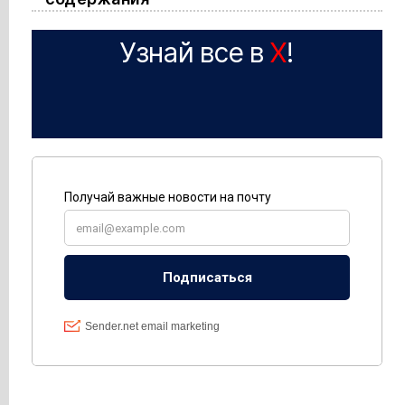
Узнай все в
X
!