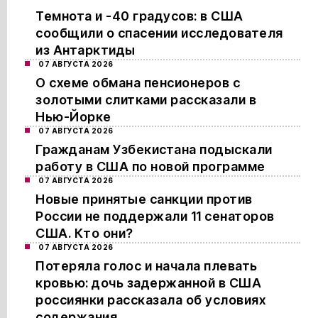
Темнота и -40 градусов: в США
сообщили о спасении исследователя
из Антарктиды
07 АВГУСТА 2026
О схеме обмана пенсионеров с
золотыми слитками рассказали в
Нью-Йорке
07 АВГУСТА 2026
Гражданам Узбекистана подыскали
работу в США по новой программе
07 АВГУСТА 2026
Новые принятые санкции против
России не поддержали 11 сенаторов
США. Кто они?
07 АВГУСТА 2026
Потеряла голос и начала плевать
кровью: дочь задержанной в США
россиянки рассказала об условиях
содержания