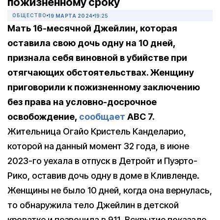
пожизненному сроку
ОБЩЕСТВО
19 МАРТА 2024
19:25
Мать 16-месячной Джейлин, которая
оставила свою дочь одну на 10 дней,
признала себя виновной в убийстве при
отягчающих обстоятельствах. Женщину
приговорили к пожизненному заключению
без права на условно-досрочное
освобождение,
сообщает
ABC 7.
Жительница Огайо Кристель Канделарио,
которой на данный момент 32 года, в июне
2023-го уехала в отпуск в Детройт и Пуэрто-
Рико, оставив дочь одну в доме в Кливленде.
Женщины не было 10 дней, когда она вернулась,
то обнаружила тело Джейлин в детской
кроватке и позвонила в 911. Вскрытие показало,