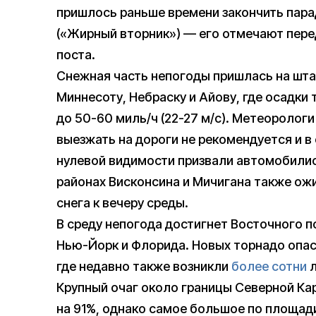
пришлось раньше времени закончить пара
(«Жирный вторник») — его отмечают пере
поста.
Снежная часть непогоды пришлась на шта
Миннесоту, Небраску и Айову, где осадк
до 50-60 миль/ч (22-27 м/с). Метеоролог
выезжать на дороги не рекомендуется и в 
нулевой видимости призвали автомобилис
районах Висконсина и Мичигана также ож
снега к вечеру среды.
В среду непогода достигнет Восточного 
Нью-Йорк и Флорида. Новых торнадо опас
где недавно также возникли
более сотни
л
Крупный очаг около границы Северной К
на 91%, однако самое большое по площади