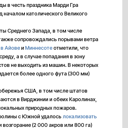
ды в честь праздника Марди Гра
д началом католического Великого
ты Среднего Запада, в том числе
и также сопровождались порывами ветра
и
в Айове
и
Миннесоте
отметили, что
среду, а в случае попадания в зону
тов не выходить из машин. В некоторых
идается более одного фута (300 мм)
побережья США, в том числе штатов
аются в Вирджинии и обеих Каролинах,
окальных природных пожаров.
аролины с Южной удалось
локализовать
 возгорание (2 000 акров или 800 га)