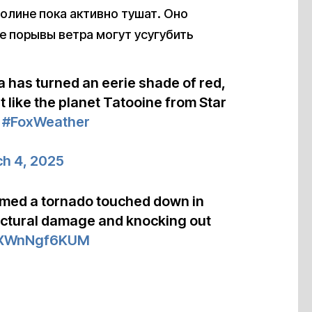
олине пока активно тушат. Оно
е порывы ветра могут усугубить
a has turned an eerie shade of red,
 like the planet Tatooine from Star
#FoxWeather
h 4, 2025
rmed a tornado touched down in
uctural damage and knocking out
co/XWnNgf6KUM