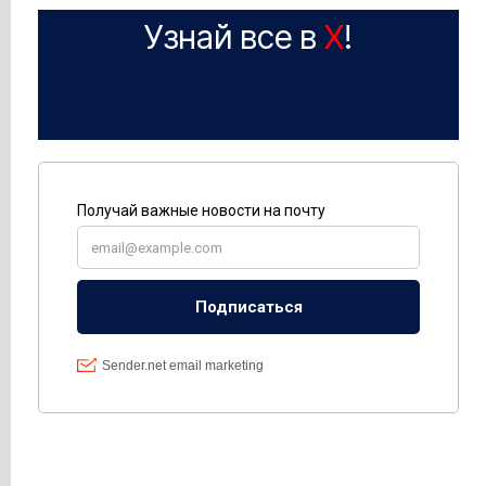
Узнай все в
X
!