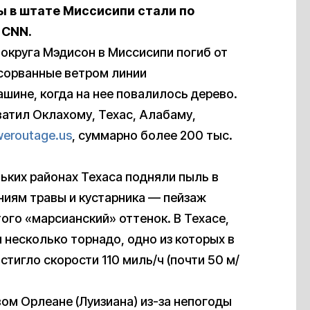
ы в штате Миссисипи стали по
CNN.
округа Мэдисон в Миссисипи погиб от
и сорванные ветром линии
ашине, когда на нее повалилось дерево.
атил Оклахому, Техас, Алабаму,
eroutage.us
, суммарно более 200 тыс.
ьких районах Техаса подняли пыль в
аниям травы и кустарника — пейзаж
ого «марсианский» оттенок. В Техасе,
несколько торнадо, одно из которых в
тигло скорости 110 миль/ч (почти 50 м/
овом Орлеане (Луизиана) из-за непогоды