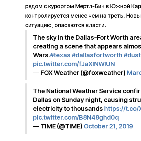
рядом с курортом Мертл-Бич в Южной Кар
контролируется менее чем на треть. Новы
ситуацию, опасаются власти.
The sky in the Dallas-Fort Worth are
creating a scene that appears almost
Wars.
#texas
#dallasfortworth
#dust
pic.twitter.com/fJaXINWlUN
— FOX Weather (@foxweather)
Marc
The National Weather Service confi
Dallas on Sunday night, causing str
electricity to thousands
https://t.
pic.twitter.com/B8N48ghd0q
— TIME (@TIME)
October 21, 2019