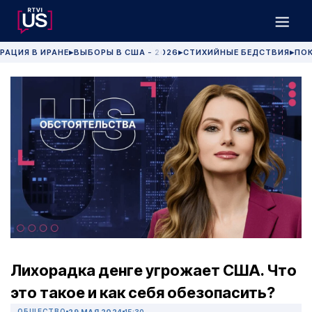
РАЦИЯ В ИРАНЕ
ВЫБОРЫ В США - 2026
СТИХИЙНЫЕ БЕДСТВИЯ
ПОК
▶
▶
▶
Лихорадка денге угрожает США. Что
это такое и как себя обезопасить?
ОБЩЕСТВО
29 МАЯ 2024
15:30