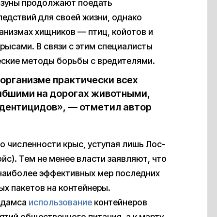
ызуны продолжают поедать
ледствий для своей жизни, однако
анизмах хищников — птиц, койотов и
рысами. В связи с этим специалисты
еские методы борьбы с вредителями.
 организме практически всех
ибшими на дорогах животными,
одентицидов», — отметил автор
о численности крыс, уступая лишь Лос-
йс). Тем не менее власти заявляют, что
 наиболее эффективных мер последних
ых пакетов на контейнеры.
Адамса
использование
контейнеров
тий общественного питания, а к марту