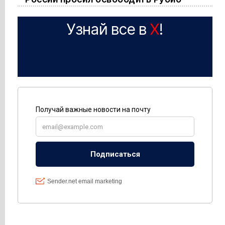
Узнай все в
X
!