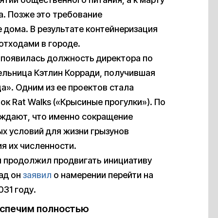
а. Позже это требование
дома. В результате контейнеризация
отходами в городе.
 появилась должность директора по
ельница Кэтлин Корради, получившая
а». Одним из ее проектов стала
к Rat Walks («Крысиные прогулки»). По
рждают, что именно сокращение
ых условий для жизни грызунов
я их численности.
 продолжил продвигать инициативу
ад он
заявил
о намерении перейти на
031 году.
еспечим полностью