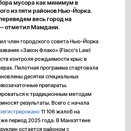
бора мусора как минимум в
го из пяти районов Нью-Йорка.
 переведем весь город на
 — отметил Мамдани.
жил член городского совета Нью-Йорка
вание «Закон Флако» (Flaco’s Law)
ств контроля рождаемости крыс в
йнерах. Пилотная программа стартовала
тановлены десятки специальных
ивозачаточные препараты.
тироваться к традиционным методам
иносят результаты. Всего с начала
регистрировано
11 106 жалоб на
 же период 2025 года. В Манхэттене
Бруклин остается районом с