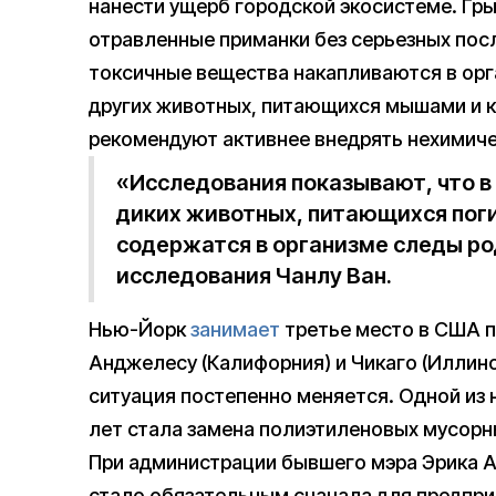
нанести ущерб городской экосистеме. Гр
отравленные приманки без серьезных пос
токсичные вещества накапливаются в орг
других животных, питающихся мышами и к
рекомендуют активнее внедрять нехимич
«Исследования показывают, что в
диких животных, питающихся пог
содержатся в организме следы р
исследования Чанлу Ван.
Нью-Йорк
занимает
третье место в США п
Анджелесу (Калифорния) и Чикаго (Иллино
ситуация постепенно меняется. Одной из
лет стала замена полиэтиленовых мусорн
При администрации бывшего мэра Эрика 
стало обязательным сначала для предприя