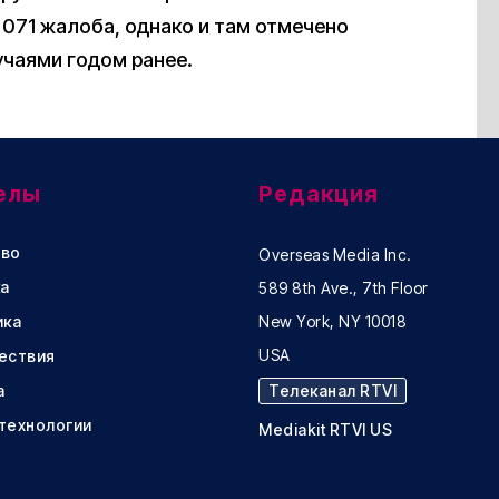
071 жалоба, однако и там отмечено
учаями годом ранее.
елы
Редакция
во
Overseas Media Inc.
а
589 8th Ave., 7th Floor
ика
New York, NY 10018
USA
ествия
а
Телеканал RTVI
 технологии
Mediakit RTVI US