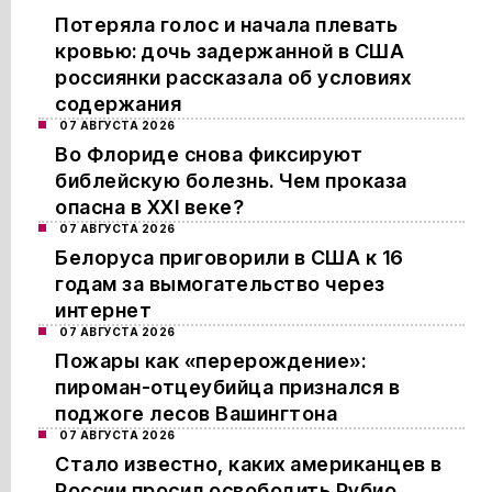
Потеряла голос и начала плевать
кровью: дочь задержанной в США
россиянки рассказала об условиях
содержания
07 АВГУСТА 2026
Во Флориде снова фиксируют
библейскую болезнь. Чем проказа
опасна в XXI веке?
07 АВГУСТА 2026
Белоруса приговорили в США к 16
годам за вымогательство через
интернет
07 АВГУСТА 2026
Пожары как «перерождение»:
пироман-отцеубийца признался в
поджоге лесов Вашингтона
07 АВГУСТА 2026
Стало известно, каких американцев в
России просил освободить Рубио