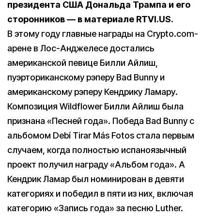
президента США Дональда Трампа и его
сторонников — в материале RTVI.US.
В этому году главные награды на Crypto.com-
арене в Лос-Анджелесе достались
американской певице Билли Айлиш,
пуэрториканскому рэперу Bad Bunny и
американскому рэперу Кендрику Ламару.
Композиция Wildflower Билли Айлиш была
признана «Песней года». Победа Bad Bunny с
альбомом Debí Tirar Más Fotos стала первым
случаем, когда полностью испаноязычный
проект получил награду «Альбом года». А
Кендрик Ламар был номинирован в девяти
категориях и победил в пяти из них, включая
категорию «Запись года» за песню Luther.