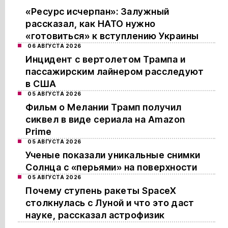
«Ресурс исчерпан»: Залужный
рассказал, как НАТО нужно
«готовиться» к вступлению Украины
06 АВГУСТА 2026
Инцидент с вертолетом Трампа и
пассажирским лайнером расследуют
в США
05 АВГУСТА 2026
Фильм о Мелании Трамп получил
сиквел в виде сериала на Amazon
Prime
05 АВГУСТА 2026
Ученые показали уникальные снимки
Солнца с «перьями» на поверхности
05 АВГУСТА 2026
Почему ступень ракеты SpaceX
столкнулась с Луной и что это даст
науке, рассказал астрофизик