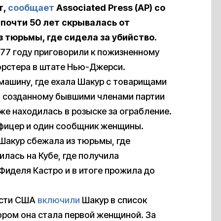
т,
сообщает
Associated Press (AP) со
 почти 50 лет скрывалась от
 тюрьмы, где сидела за убийство.
77 году приговорили к пожизненному
орстера в штате Нью-Джерси.
машину, где ехала Шакур с товарищами
 созданному бывшими членами партии
же находилась в розыске за ограбление.
офицер и один сообщник женщины.
 Шакур сбежала из тюрьмы, где
илась на Кубе, где получила
Фиделя Кастро и в итоге прожила до
ласти США
включили
Шакур в список
ором она стала первой женщиной. За