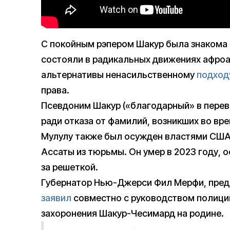
С покойным рэпером Шакур была знакома 
состояли в радикальных движениях афроа
альтернативы ненасильственному
подход
права.
Псевдоним Шакур («благодарный» в перево
ради отказа от фамилий, возникших во вр
Мулулу также был осужден властями США,
Ассаты из тюрьмы. Он умер в 2023 году, 
за решеткой.
Губернатор Нью-Джерси Фил Мерфи, пре
заявил
совместно с руководством полиции
захоронения Шакур-Чесимард на родине.