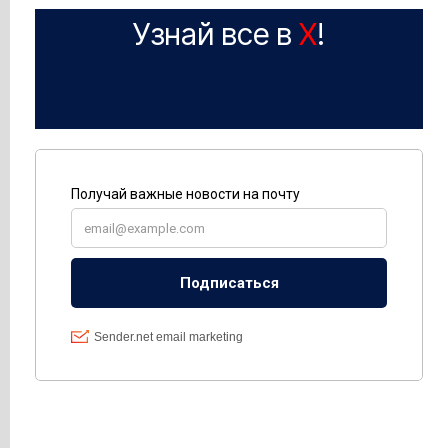
Узнай все в
X
!