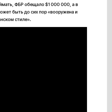
ймать, ФБР обещало $1 000 000, а в
может быть до сих пор «вооружена и
анском стиле».