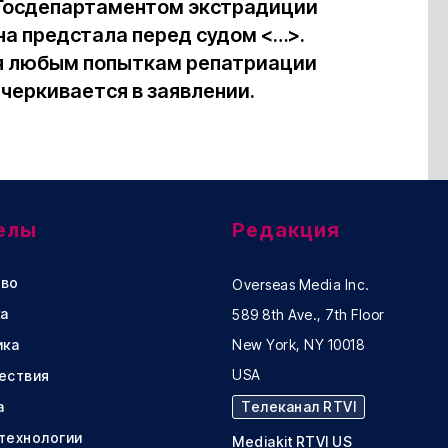
 Госдепартаментом экстрадиции
а предстала перед судом <…>.
я любым попыткам репатриации
черкивается в заявлении.
елы
Редакция
во
Overseas Media Inc.
а
589 8th Ave., 7th Floor
ика
New York, NY 10018
USA
ествия
а
Телеканал RTVI
 технологии
Mediakit RTVI US