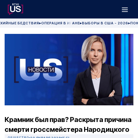
ХИЙНЫЕ БЕДСТВИЯ
ОПЕРАЦИЯ В ИРАНЕ
ВЫБОРЫ В США - 2026
ПОК
▶
▶
▶
Крамник был прав? Раскрыта причина
смерти гроссмейстера Народицкого
ОБЩЕСТВО
20 ЯНВАРЯ 2026
15:51