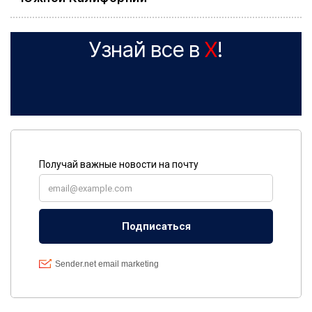
Узнай все в
X
!