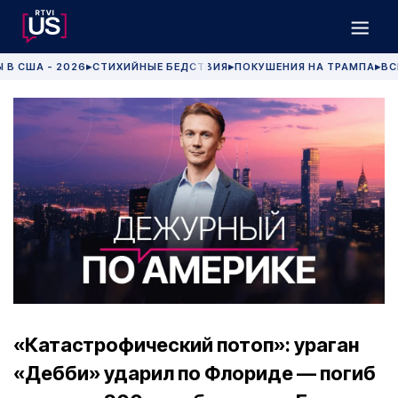
 В США - 2026
СТИХИЙНЫЕ БЕДСТВИЯ
ПОКУШЕНИЯ НА ТРАМПА
ВС
▶
▶
▶
«Катастрофический потоп»: ураган
«Дебби» ударил по Флориде — погиб