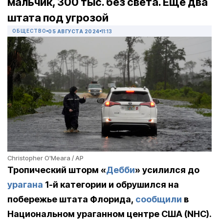
мальчик, 300 тыс. без света. Еще два
штата под угрозой
ОБЩЕСТВО
05 АВГУСТА 2024
11:13
Christopher O'Meara / AP
Тропический шторм «
Дебби
» усилился до
урагана
1-й категории и обрушился на
побережье штата Флорида,
сообщили
в
Национальном ураганном центре США (NHC).