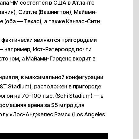
тапа ЧМ состоятся в США в Атланте
ания), Сиэтле (Вашингтон), Майами-
 (оба — Техас), а также Канзас-Сити
в фактически являются пригородами
— например, Ист-Ратерфорд почти
стоном, а Майами-Гарденс входит в
ндиаля, в максимальной конфигурации
T&T Stadium), расположен в пригороде
гой на 70-100 тыс. (SoFi Stadium) — в
домашняя арена за $5 млрд для
лу «Лос-Анджелес Рэмс» (Los Angeles