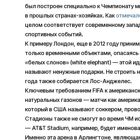
был построен специально к Чемпионату м
в прошлых странах-хозяйках. Как
отмечал
целом соответствует современному запа
спортивных событий.
К примеру Лондон, еще в 2012 году прини
только временными объектами, опасаясь 
«белых слонов» (white elephant) — этой 
называют ненужные подарки. Не строить 
года также собирается Лос-Анджелес.
Ключевым требованием FIFA к американск
натуральных газонов — матчи как америка
который в США называют соккером, прово
Стадионы также не смогут во время ЧМ и
— AT&T Stadium, например, будет именоват
Именно эта арена в Арлингтоне, являющ