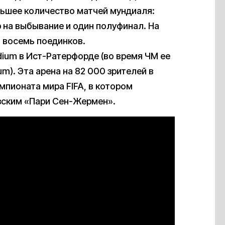
льшее количество матчей мундиаля:
гр на выбывание и один полуфинал. На
т восемь поединков.
dium в Ист-Ратерфорде (во время ЧМ ее
um). Эта арена на 82 000 зрителей в
пионата мира FIFA, в котором
узским «Пари Сен-Жермен».