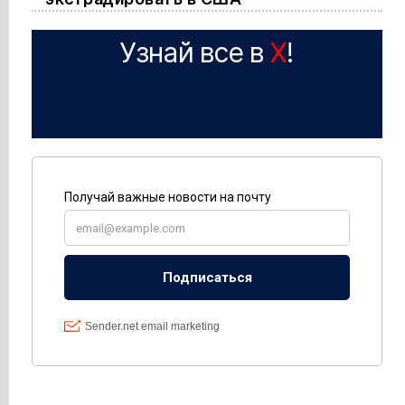
Узнай все в
X
!