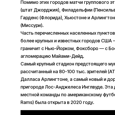
Помимо этих городов матчи группового э
(штат Джорджия), Филадельфии (Пенсильв
Гарденс (Флорида), Хьюстоне и Арлингтоне
(Миссури).
Часть перечисленных населенных пункто
более крупных и известных городов США 
граничит с Нью-Йорком, Фоксборо — с Бо
агломерацию Майами-Дейд.
Самый крупный стадион предстоящего му
рассчитанный на 80-100 тыс. зрителей (A
Далласа Арлингтоне, а самый новый и доро
пригороде Лос-Анджелеса Инглвуде. Эта 
местной команды по американскому футбо
Rams) была открыта в 2020 году.