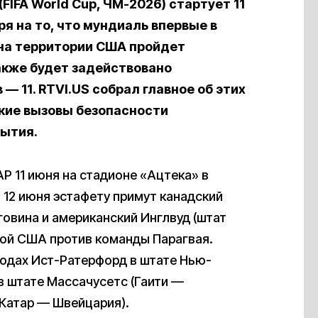
FIFA World Cup, ЧМ-2026) стартует 11
я на то, что мундиаль впервые в
 на территории США пройдет
также будет задействовано
— 11. RTVI.US собрал главное об этих
акие вызовы безопасности
бытия.
 11 июня на стадионе «Ацтека» в
 12 июня эстафету примут канадский
овина и американский Инглвуд (штат
ной США против команды Парагвая.
родах Ист-Ратерфорд в штате Нью-
в штате Массачусетс (Гаити —
(Катар — Швейцария).