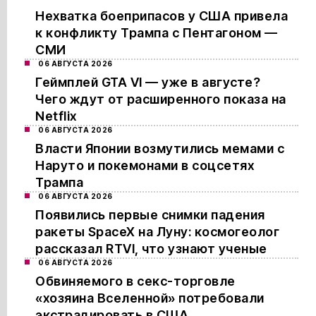
Нехватка боеприпасов у США привела
к конфликту Трампа с Пентагоном —
СМИ
06 АВГУСТА 2026
Геймплей GTA VI — уже в августе?
Чего ждут от расширенного показа на
Netflix
06 АВГУСТА 2026
Власти Японии возмутились мемами с
Наруто и покемонами в соцсетях
Трампа
06 АВГУСТА 2026
Появились первые снимки падения
ракеты SpaceX на Луну: космогеолог
рассказал RTVI, что узнают ученые
06 АВГУСТА 2026
Обвиняемого в секс-торговле
«хозяина Вселенной» потребовали
экстрадировать в США