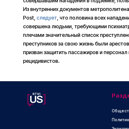
совершавшим нападения в подземке, поль
Из внутренних документов метрополитена
Post,
следует
, что половина всех нападен
совершена людьми, требующими психиат
плечами значительный список преступлени
преступников за свою жизнь были арестов
призван защитить пассажиров и персонал
рецидивистов.
Разд
Общест
Политик
Эконом