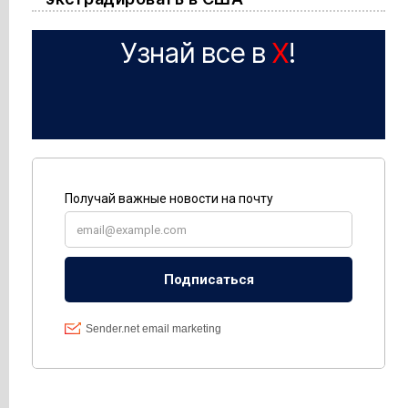
Узнай все в
X
!