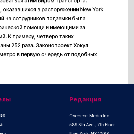
зоваться этим видом транспорта.
, оказавшихся в распоряжении New York
ий на сотрудников подземки была
рической помощи и имеющими за
й. К примеру, четверо таких
аны 252 раза. Законопроект Хокул
 метро в первую очередь от подобных
елы
Редакция
во
Overseas Media Inc.
а
589 8th Ave., 7th Floor
ика
New York, NY 10018