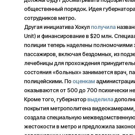
общественный порядок. Идея губернатор
сотрудников метро.
Другая инициатива Хокул
получила
названи
Unit) и финансирование в $20 млн. Специ
полиции теперь наделены полномочиями 
пассажиров, включая бездомных, из подзе
лечебницы для прохождения принудитель
состояния «больных» занимается врач, п
полицейскими. По
оценкам
администрации
оказываются от 500 до 700 психически н
Кроме того, губернатор
выделила
дополни
покрытия метрополитена видеокамерами, 
создала специальную межведомственную 
жестокости в метро и предложила законоп