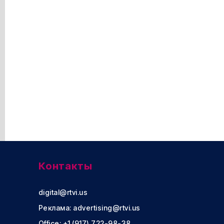
Контакты
digital@rtvi.us
Реклама:
advertising@rtvi.us
Office: +1 (917) 722-98-38