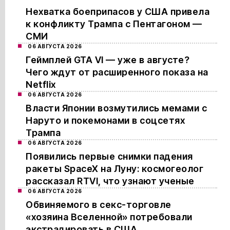
Нехватка боеприпасов у США привела
к конфликту Трампа с Пентагоном —
СМИ
06 АВГУСТА 2026
Геймплей GTA VI — уже в августе?
Чего ждут от расширенного показа на
Netflix
06 АВГУСТА 2026
Власти Японии возмутились мемами с
Наруто и покемонами в соцсетях
Трампа
06 АВГУСТА 2026
Появились первые снимки падения
ракеты SpaceX на Луну: космогеолог
рассказал RTVI, что узнают ученые
06 АВГУСТА 2026
Обвиняемого в секс-торговле
«хозяина Вселенной» потребовали
экстрадировать в США