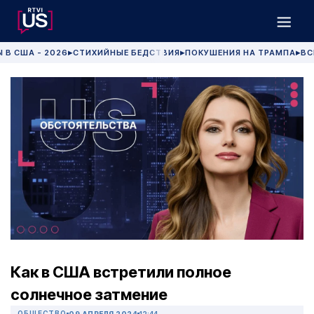
 В США - 2026
СТИХИЙНЫЕ БЕДСТВИЯ
ПОКУШЕНИЯ НА ТРАМПА
ВС
▶
▶
▶
Как в США встретили полное
солнечное затмение
ОБЩЕСТВО
09 АПРЕЛЯ 2024
12:44