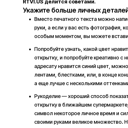
RTVI.US делится советами.
Укажите больше личных детале
Вместо печатного текста можно напи
руки, а если у вас есть фотография, 
особым моментом, вы можете вставит
Попробуйте узнать, какой цвет нрави
открытку, и попробуйте креативно с 
адресату нравится синий цвет, можно
лентами, блестками, или, в конце кон
а еще лучше с несколькими оттенками
Рукоделие — хороший способ показать
открытку в ближайшем супермаркете,
символ некоторое личное время и си
своими руками великое множество. Н