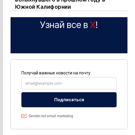
Южной Калифорнии
Узнай все в
X
!