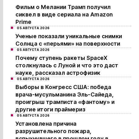
Фильм о Мелании Трамп получил
сиквел в виде сериала на Amazon
Prime
05 АВГУСТА 2026
Ученые показали уникальные снимки
Солнца с «перьями» на поверхности
05 АВГУСТА 2026
Почему ступень ракеты SpaceX
столкнулась с Луной и что это даст
науке, рассказал астрофизик
05 АВГУСТА 2026
Выборы в Конгресс США: победа
врача-мусульманина Эль-Сайеда,
проигрыш трамписта «фантому» и
другие итоги праймериз
05 АВГУСТА 2026
Установлена причина
разрушительного пожара,
вспыхнувшего в прошлом году в