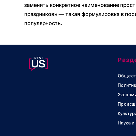
заменить конкретное наименование прос
праздников» — такая формулировка в по
популярность.
Разд
Общест
Политик
Эконом
Происш
Культур
Наука и