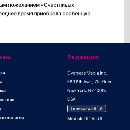
тым пожеланием «Счастливых
следнее время приобрела особенную
елы
Редакция
во
Overseas Media Inc.
а
589 8th Ave., 7th Floor
ика
New York, NY 10018
USA
ествия
а
Телеканал RTVI
 технологии
Mediakit RTVI US