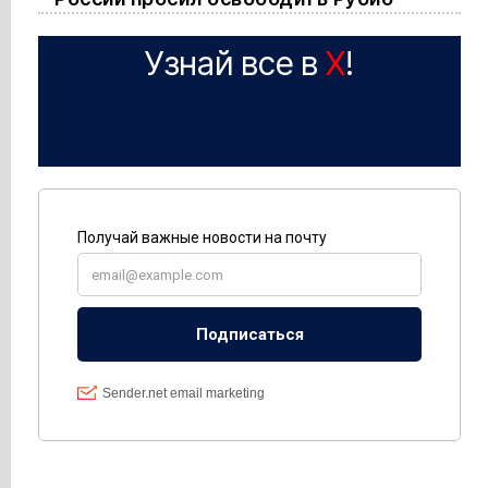
Узнай все в
X
!