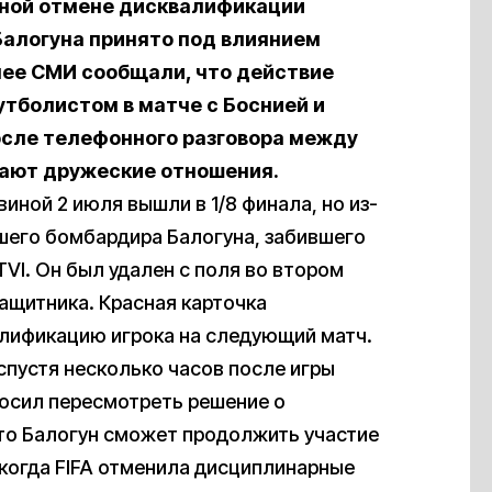
енной отмене дисквалификации
алогуна принято под влиянием
ее СМИ сообщали, что действие
футболистом
в матче с Боснией и
осле телефонного разговора между
вают дружеские отношения.
иной 2 июля вышли в 1/8 финала, но из-
чшего бомбардира Балогуна, забившего
VI. Он был удален с поля во втором
защитника. Красная карточка
лификацию игрока на следующий матч.
 спустя несколько часов после игры
росил пересмотреть решение о
что Балогун сможет продолжить участие
, когда FIFA отменила дисциплинарные