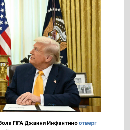
ола FIFA
Джанни Инфантино
отверг