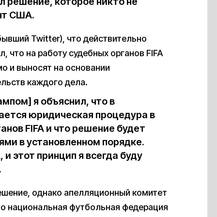
л решение, которое никто не
нт США.
бывший Twitter), что действительно
, что на работу судебных органов FIFA
мо и выносят на основании
льств каждого дела.
мпом] я объяснил, что в
ается юридическая процедура в
нов FIFA и что решение будет
ми в установленном порядке.
 и этот принцип я всегда буду
.
ешение, однако апелляционный комитет
что национальная футбольная федерация