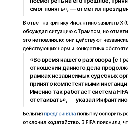
посмотреть на его прошлое, приня
смог понять», — отметил президе
В ответ на критику Инфантино заявил в X (
обсуждал ситуацию с Трампом, но отметил
это не повлияло: они действуют независи
действующих норм и конкретных обстояте
«Во время нашего разговора [с Тра
отношении данного дела продолж
рамках независимых судебных орга
принято компетентными инстанция
Именно так работает система FIFA,
отстаивать», — указал Инфантино
Бельгия
предприняла
попытку оспорить р
отклонил ходатайство. В FIFA пояснили, 