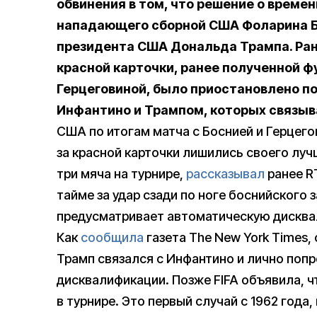
обвинения в том, что решение о врем
нападающего сборной США Фоларина Б
президента США Дональда Трампа. Ран
красной карточки, ранее полученной 
Герцеговиной
, было приостановлено п
Инфантино и Трампом, которых связы
США по итогам матча с Боснией и Герцегов
за красной карточки лишились своего лу
три мяча на турнире,
рассказывал
ранее RT
тайме за удар сзади по ноге боснийского 
предусматривает автоматическую дисква
Как
сообщила
газета The New York Times,
Трамп связался с Инфантино и лично поп
дисквалификации. Позже FIFA объявила, 
в турнире. Это первый случай с 1962 года