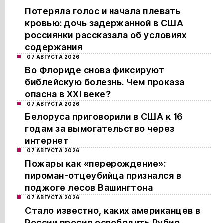
Потеряла голос и начала плевать
кровью: дочь задержанной в США
россиянки рассказала об условиях
содержания
07 АВГУСТА 2026
Во Флориде снова фиксируют
библейскую болезнь. Чем проказа
опасна в XXI веке?
07 АВГУСТА 2026
Белоруса приговорили в США к 16
годам за вымогательство через
интернет
07 АВГУСТА 2026
Пожары как «перерождение»:
пироман-отцеубийца признался в
поджоге лесов Вашингтона
07 АВГУСТА 2026
Стало известно, каких американцев в
России просил освободить Рубио