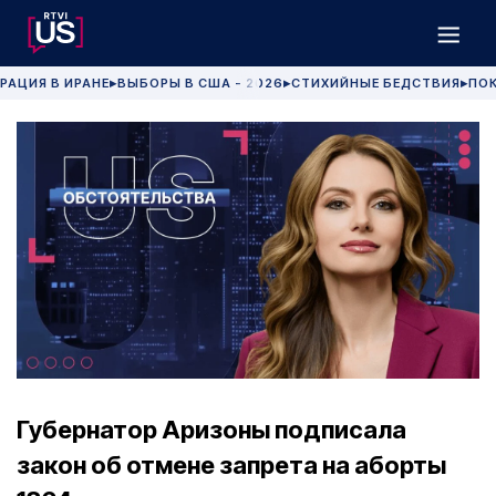
РАЦИЯ В ИРАНЕ
ВЫБОРЫ В США - 2026
СТИХИЙНЫЕ БЕДСТВИЯ
ПОК
▶
▶
▶
Губернатор Аризоны подписала
закон об отмене запрета на аборты