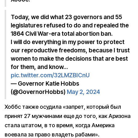
Today, we did what 23 governors and 55
legislatures refused to do and repealed the
1864 Civil War-era total abortion ban.
I will do everything in my power to protect
our reproductive freedoms, because I trust
women to make the decisions that are best
for them, and know…
pic.twitter.com/32LMZBICnU
— Governor Katie Hobbs
(@GovernorHobbs)
May 2, 2024
Хоббс также осудила «запрет, который был
принят 27 мужчинами еще до того, как Аризона
стала штатом, в то время, когда Америка
воевала за право владеть рабами».