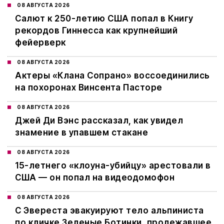
08 АВГУСТА 2026
Салют к 250-летию США попал в Книгу
рекордов Гиннесса как крупнейший
фейерверк
08 АВГУСТА 2026
Актеры «Клана Сопрано» воссоединились
на похоронах Винсента Пасторе
08 АВГУСТА 2026
Джей Ди Вэнс рассказал, как увидел
знамение в упавшем стакане
08 АВГУСТА 2026
15-летнего «клоуна-убийцу» арестовали в
США — он попал на видеодомофон
08 АВГУСТА 2026
С Эвереста эвакуируют тело альпиниста
по кличке Зеленые Ботинки, пролежавшее