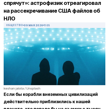
спрячут»: астрофизик отреагировал
на рассекречивание США файлов об
НЛО
ОБЩЕСТВО
09 МАЯ 2026
11:05
keshan jalota / Unsplash
Если бы корабли внеземных цивилизаций
действительно приблизились к нашей
планете, это попало бы на съемки с тысяч