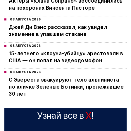
Актеры «Клана Сопрано» воссоединились
на похоронах Винсента Пасторе
08 АВГУСТА 2026
Джей Ди Вэнс рассказал, как увидел
знамение в упавшем стакане
08 АВГУСТА 2026
15-летнего «клоуна-убийцу» арестовали в
США — он попал на видеодомофон
08 АВГУСТА 2026
С Эвереста эвакуируют тело альпиниста
по кличке Зеленые Ботинки, пролежавшее
30 лет
Узнай все в
X
!