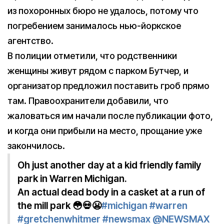
из похоронных бюро не удалось, потому что
погребением занималось нью-йоркское
агентство.
В полиции отметили, что родственники
женщины живут рядом с парком Бутчер, и
организатор предложил поставить гроб прямо
там. Правоохранители добавили, что
жаловаться им начали после публикации фото,
и когда они прибыли на место, прощание уже
закончилось.
Oh just another day at a kid friendly family
park in Warren Michigan.
An actual dead body in a casket at a run of
the mill park 😳💀😬
#michigan
#warren
#gretchenwhitmer
#newsmax
@NEWSMAX