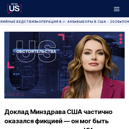
ХИЙНЫЕ БЕДСТВИЯ
ОПЕРАЦИЯ В ИРАНЕ
ВЫБОРЫ В США - 2026
ПОК
▶
▶
▶
Доклад Минздрава США частично
оказался фикцией — он мог быть