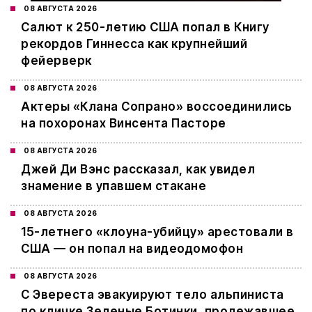
08 АВГУСТА 2026
Салют к 250-летию США попал в Книгу
рекордов Гиннесса как крупнейший
фейерверк
08 АВГУСТА 2026
Актеры «Клана Сопрано» воссоединились
на похоронах Винсента Пасторе
08 АВГУСТА 2026
Джей Ди Вэнс рассказал, как увидел
знамение в упавшем стакане
08 АВГУСТА 2026
15-летнего «клоуна-убийцу» арестовали в
США — он попал на видеодомофон
08 АВГУСТА 2026
С Эвереста эвакуируют тело альпиниста
по кличке Зеленые Ботинки, пролежавшее