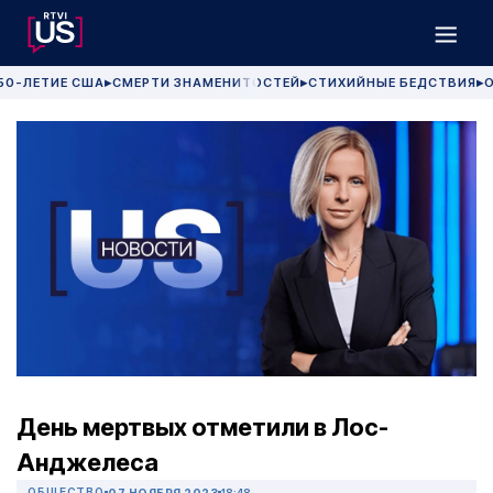
50-ЛЕТИЕ США
СМЕРТИ ЗНАМЕНИТОСТЕЙ
СТИХИЙНЫЕ БЕДСТВИЯ
О
▶
▶
▶
День мертвых отметили в Лос-
Анджелеса
ОБЩЕСТВО
07 НОЯБРЯ 2023
18:48