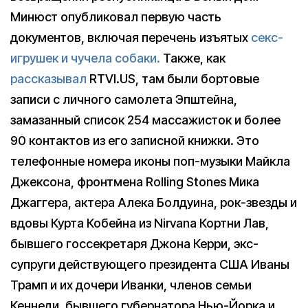
Минюст опубликовал первую часть
документов, включая перечень изъятых
секс-
игрушек и чучела собаки.
Также, как
рассказывал
RTVI.US, там были бортовые
записи с личного самолета Эпштейна,
замазанный список 254 массажисток и более
90 контактов из его записной книжки. Это
телефонные номера иконы поп-музыки Майкла
Джексона, фронтмена Rolling Stones Мика
Джаггера, актера Алека Болдуина, рок-звезды и
вдовы Курта Кобейна из Nirvana Кортни Лав,
бывшего госсекретаря Джона Керри, экс-
супруги действующего президента США Иваны
Трамп и их дочери Иванки, членов семьи
Кеннеди, бывшего губернатора Нью-Йорка и