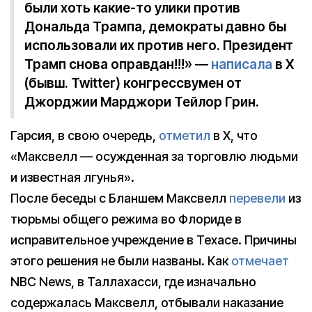
были хоть какие-то улики против
Дональда Трампа, демократы давно бы
использовали их против него. Президент
Трамп снова оправдан!!!» —
написала
в X
(бывш. Twitter) конгрессвумен от
Джорджии Марджори Тейлор Грин.
Гарсия, в свою очередь,
отметил
в X, что
«Максвелл — осужденная за торговлю людьми
и известная лгунья».
После беседы с Бланшем Максвелл
перевели
из
тюрьмы общего режима во Флориде в
исправительное учреждение в Техасе. Причины
этого решения не были названы. Как
отмечает
NBC News, в Таллахасси, где изначально
содержалась Максвелл, отбывали наказание