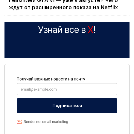
Геймплей GTA VI — уже в августе? Чего
ждут от расширенного показа на Netflix
Узнай все в
X
!