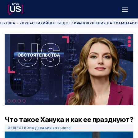
 В США - 2026
СТИХИЙНЫЕ БЕДСТВИЯ
ПОКУШЕНИЯ НА ТРАМПА
ВС
▶
▶
▶
Что такое Ханука и как ее празднуют?
ОБЩЕСТВО
14 ДЕКАБРЯ 2025
10:16