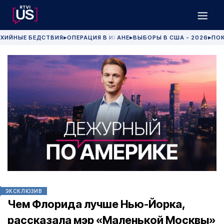
ХИЙНЫЕ БЕДСТВИЯ
ОПЕРАЦИЯ В ИРАНЕ
ВЫБОРЫ В США - 2026
ПОК
▶
▶
▶
ЭКСКЛЮЗИВ
Чем Флорида лучше Нью-Йорка,
рассказала мэр «Маленькой Москвы»