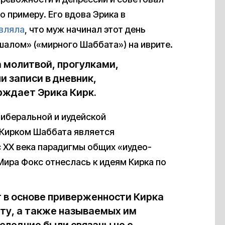
 примеру. Его вдова Эрика в
вляла
, что муж начинал этот день
шалом» («мирного Шаббата») на иврите.
а молитвой, прогулками,
и записи в дневник,
рждает Эрика Кирк.
либеральной и иудейской
а Кирком Шаббата является
 XX века парадигмы общих «иудео-
Мира Фокс отнеслась к идеям Кирка по
 в основе приверженности Кирка
ту, а также называемых им