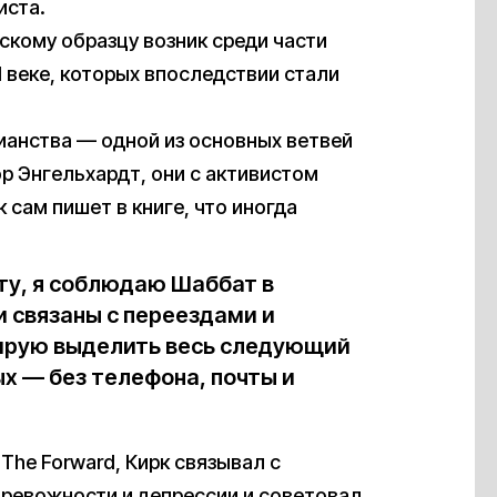
иста.
скому образцу возник среди части
II веке, которых впоследствии стали
ианства — одной из основных ветвей
р Энгельхардт, они с активистом
 сам пишет в книге, что иногда
оту, я соблюдаю Шаббат в
и связаны с переездами и
нирую выделить весь следующий
х — без телефона, почты и
The Forward, Кирк связывал с
ревожности и депрессии и советовал