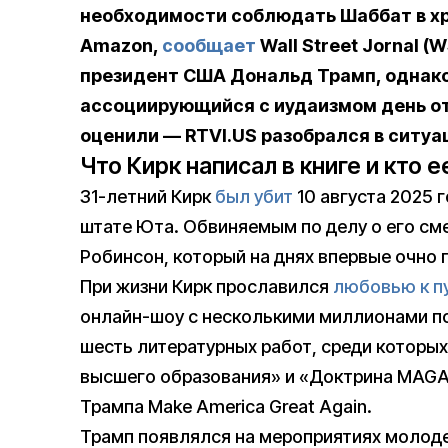
необходимости соблюдать Шаббат в х
Amazon,
сообщает
Wall Street Jornal 
президент США Дональд Трамп, однако
ассоциирующийся с иудаизмом день о
оценили — RTVI.US разобрался в ситуа
Что Кирк написал в книге и кто 
31-летний Кирк
был убит
10 августа 2025 
штате Юта. Обвиняемым по делу о его см
Робинсон, который на днях впервые очно 
При жизни Кирк прославился
любовью к п
онлайн-шоу с несколькими миллионами по
шесть литературных работ, среди которы
высшего образования» и «Доктрина MAGA
Трампа Make America Great Again.
Трамп появлялся на мероприятиях молодеж