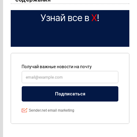
Узнай все в
X
!