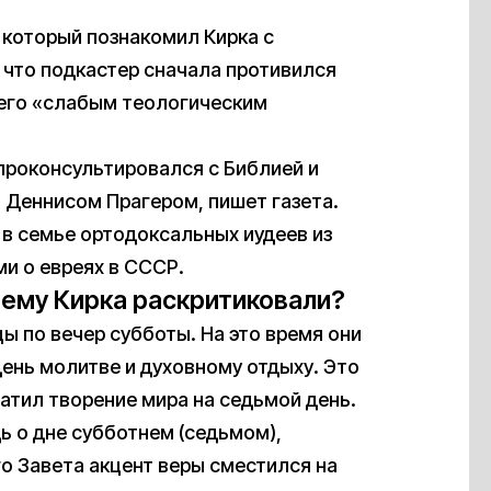
 который познакомил Кирка с
, что подкастер сначала противился
л его «слабым теологическим
проконсультировался с Библией и
 Деннисом Прагером, пишет газета.
 в семье ортодоксальных иудеев из
и о евреях в СССР.
чему Кирка раскритиковали?
 по вечер субботы. На это время они
нь молитве и духовному отдыху. Это
ратил творение мира на седьмой день.
ь о дне субботнем (седьмом),
о Завета акцент веры сместился на