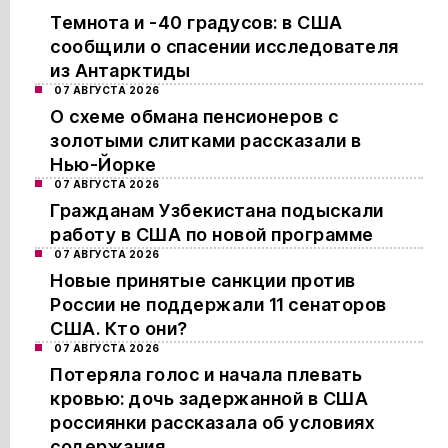
Темнота и -40 градусов: в США
сообщили о спасении исследователя
из Антарктиды
07 АВГУСТА 2026
О схеме обмана пенсионеров с
золотыми слитками рассказали в
Нью-Йорке
07 АВГУСТА 2026
Гражданам Узбекистана подыскали
работу в США по новой программе
07 АВГУСТА 2026
Новые принятые санкции против
России не поддержали 11 сенаторов
США. Кто они?
07 АВГУСТА 2026
Потеряла голос и начала плевать
кровью: дочь задержанной в США
россиянки рассказала об условиях
содержания