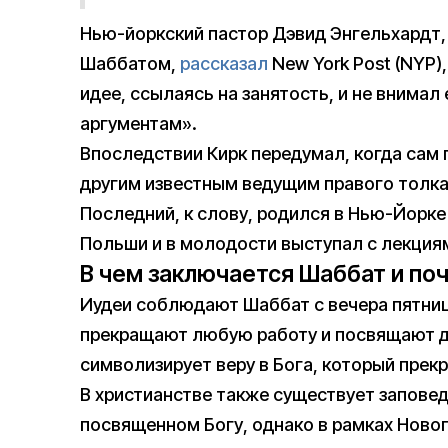
Нью-йоркский пастор Дэвид Энгельхардт,
Шаббатом,
рассказал
New York Post (NYP)
идее, ссылаясь на занятость, и не внима
аргументам».
Впоследствии Кирк передумал, когда сам 
другим известным ведущим правого толка
Последний, к слову, родился в Нью-Йорке
Польши и в молодости выступал с лекциям
В чем заключается Шаббат и по
Иудеи соблюдают Шаббат с вечера пятницы
прекращают любую работу и посвящают де
символизирует веру в Бога, который прек
В христианстве также существует заповед
посвященном Богу, однако в рамках Новог