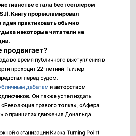
ристианстве стала бестселлером
(WSJ). Книгу прорекламировал
 идея практиковать обычно
тдыха некоторые читатели не
ции.
ее продвигает?
года во время публичного выступления в
ерти проходит 22-летний Тайлер
предстал перед судом.
убличным дебатам
и авторством
дписчиков. Он также успел издать
х «Революция правого толка», «Афера
» о принципах движения Дональда
ной организации Кирка Turning Point