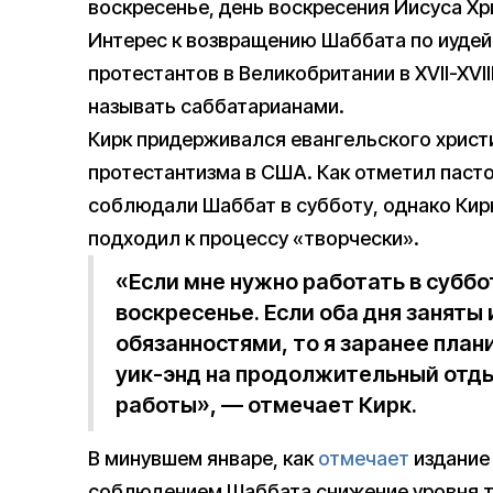
воскресенье, день воскресения Иисуса Хр
Интерес к возвращению Шаббата по иудей
протестантов в Великобритании в XVII-XVI
называть саббатарианами.
Кирк придерживался евангельского христ
протестантизма в США. Как отметил пасто
соблюдали Шаббат в субботу, однако Кирк
подходил к процессу «творчески».
«Если мне нужно работать в субб
воскресенье. Если оба дня заняты 
обязанностями, то я заранее пла
уик-энд на продолжительный отды
работы», — отмечает Кирк.
В минувшем январе, как
отмечает
издание 
соблюдением Шаббата снижение уровня т