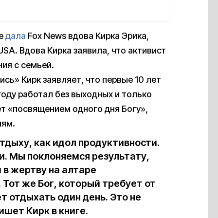
же
дала
Fox News вдова Кирка Эрика,
USA. Вдова Кирка заявила, что активист
ия с семьей.
сь» Кирк заявляет, что первые 10 лет
 году работал без выходных и только
т «посвящением одного дня Богу»,
иям.
отдыху, как идол продуктивности.
и. Мы поклоняемся результату,
 в жертву на алтаре
Тот же Бог, который требует от
т отдыхать один день. Это не
ишет Кирк в книге.