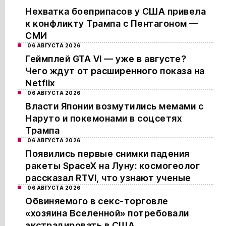
Нехватка боеприпасов у США привела
к конфликту Трампа с Пентагоном —
СМИ
06 АВГУСТА 2026
Геймплей GTA VI — уже в августе?
Чего ждут от расширенного показа на
Netflix
06 АВГУСТА 2026
Власти Японии возмутились мемами с
Наруто и покемонами в соцсетях
Трампа
06 АВГУСТА 2026
Появились первые снимки падения
ракеты SpaceX на Луну: космогеолог
рассказал RTVI, что узнают ученые
06 АВГУСТА 2026
Обвиняемого в секс-торговле
«хозяина Вселенной» потребовали
экстрадировать в США