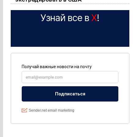
Узнай все в
X
!