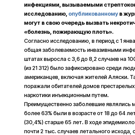
инфекциями, вызываемыми стрептококк
исследованию,
опубликованному
в жур
могут в свою очередь вызвать некроти
«болезнь, пожирающую плоть».
Согласно исследованию, в период с 1 янва
общая заболеваемость инвазивными инфе
штатах выросла с 3,6 до 8,2 случаев на 1
(из 21 312) было зафиксировано среди люд
американцев, включая жителей Аляски. Т
поражали обитателей домов престарелых
наркотики инъекционным путем.
Преимущественно заболевшие являлись м
более 63% были в возрасте от 18 до 64 ле
(30,4%) старше 65 лет. В ходе эпидемиол
почти 2 тыс. случаев летального исхода,