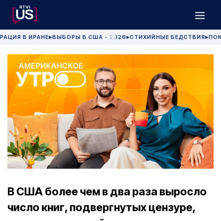
РАЦИЯ В ИРАНЕ
ВЫБОРЫ В США - 2026
СТИХИЙНЫЕ БЕДСТВИЯ
ПОК
▶
▶
▶
В США более чем в два раза выросло
число книг, подвергнутых цензуре,