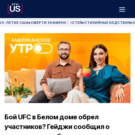
50-ЛЕТИЕ США
СМЕРТИ ЗНАМЕНИТОСТЕЙ
СТИХИЙНЫЕ БЕДСТВИЯ
О
▶
▶
▶
Бой UFC в Белом доме обрел
участников? Гейджи сообщил о