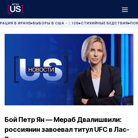
РАЦИЯ В ИРАНЕ
ВЫБОРЫ В США - 2026
СТИХИЙНЫЕ БЕДСТВИЯ
ПОК
▶
▶
▶
Бой Петр Ян — Мераб Двалишвили:
россиянин завоевал титул UFC в Лас-