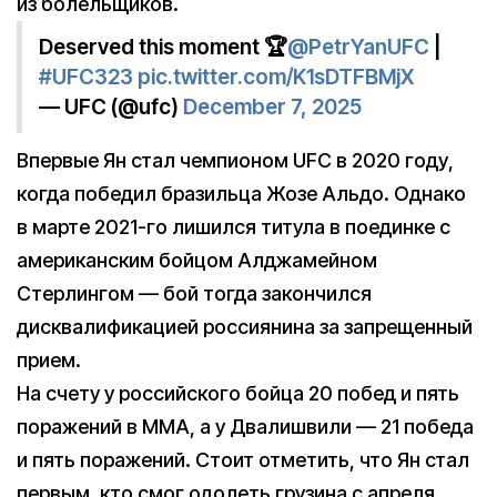
из болельщиков.
Deserved this moment 🏆
@PetrYanUFC
|
#UFC323
pic.twitter.com/K1sDTFBMjX
— UFC (@ufc)
December 7, 2025
Впервые Ян стал чемпионом UFC в 2020 году,
когда победил бразильца Жозе Альдо. Однако
в марте 2021-го лишился титула в поединке с
американским бойцом Алджамейном
Стерлингом — бой тогда закончился
дисквалификацией россиянина за запрещенный
прием.
На счету у российского бойца 20 побед и пять
поражений в ММА, а у Двалишвили — 21 победа
и пять поражений. Стоит отметить, что Ян стал
первым, кто смог одолеть грузина с апреля