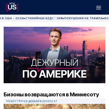
 В США - 2026
СТИХИЙНЫЕ БЕДСТВИЯ
ПОКУШЕНИЯ НА ТРАМПА
ВС
▶
▶
▶
Бизоны возвращаются в Миннесоту
ОБЩЕСТВО
29 ДЕКАБРЯ 2023
12:57