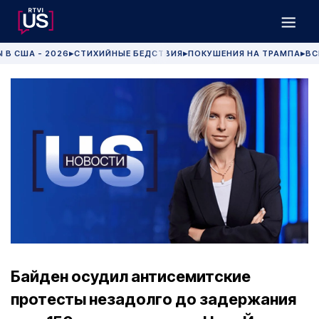
 В США - 2026
СТИХИЙНЫЕ БЕДСТВИЯ
ПОКУШЕНИЯ НА ТРАМПА
ВС
▶
▶
▶
Байден осудил антисемитские
протесты незадолго до задержания