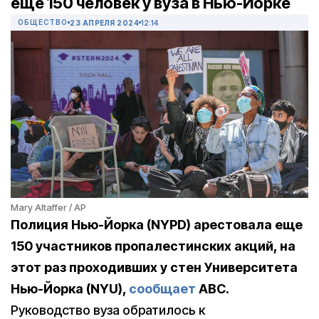
еще 150 человек у вуза в Нью-Йорке
ОБЩЕСТВО
23 АПРЕЛЯ 2024
12:14
Mary Altaffer / AP
Полиция Нью-Йорка (NYPD) арестовала еще
150 участников пропалестинских акций, на
этот раз проходивших у стен Университета
Нью-Йорка (NYU),
сообщает
ABC.
Руководство вуза обратилось к