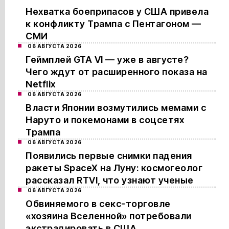
Нехватка боеприпасов у США привела
к конфликту Трампа с Пентагоном —
СМИ
06 АВГУСТА 2026
Геймплей GTA VI — уже в августе?
Чего ждут от расширенного показа на
Netflix
06 АВГУСТА 2026
Власти Японии возмутились мемами с
Наруто и покемонами в соцсетях
Трампа
06 АВГУСТА 2026
Появились первые снимки падения
ракеты SpaceX на Луну: космогеолог
рассказал RTVI, что узнают ученые
06 АВГУСТА 2026
Обвиняемого в секс-торговле
«хозяина Вселенной» потребовали
экстрадировать в США