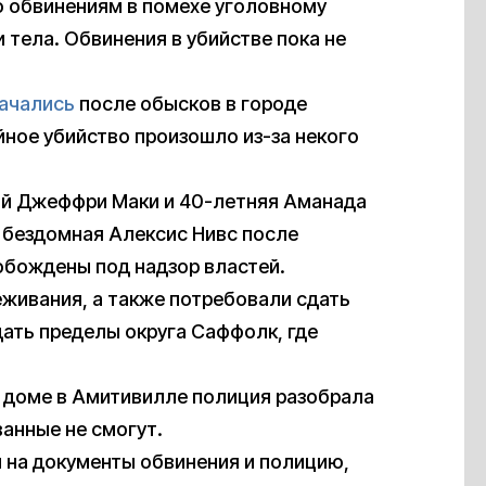
о обвинениям в помехе уголовному
 тела. Обвинения в убийстве пока не
ачались
после обысков в городе
йное убийство произошло из-за некого
ний Джеффри Маки и 40-летняя Аманада
я бездомная Алексис Нивс после
обождены под надзор властей.
живания, а также потребовали сдать
ать пределы округа Саффолк, где
в доме в Амитивилле полиция разобрала
ванные не смогут.
 на документы обвинения и полицию,