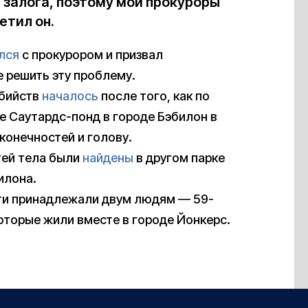
 залога, поэтому мои прокуроры
етил он.
лся
с прокурором и призвал
 решить эту проблему.
убийств
началось
после того, как по
е Саутардс-понд в городе Бэбилон в
конечностей и голову.
тей тела были
найдены
в другом парке
илона.
ти принадлежали двум людям — 59-
оторые жили вместе в городе Йонкерс.