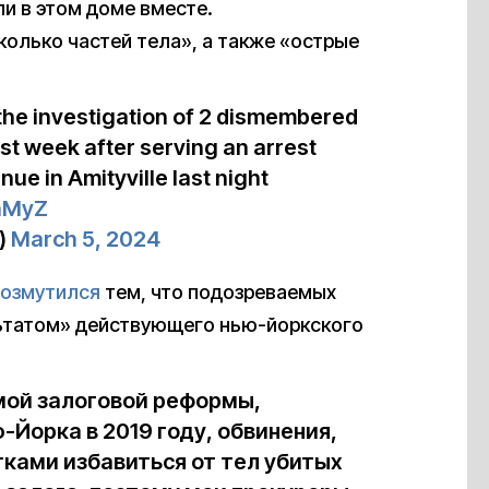
и в этом доме вместе.
колько частей тела», а также «острые
 the investigation of 2 dismembered
st week after serving an arrest
ue in Amityville last night
HhMyZ
)
March 5, 2024
возмутился
тем, что подозреваемых
льтатом» действующего нью-йоркского
мой залоговой реформы,
Йорка в 2019 году, обвинения,
тками избавиться от тел убитых