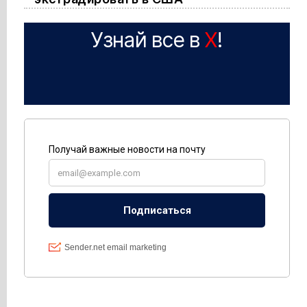
Узнай все в
X
!