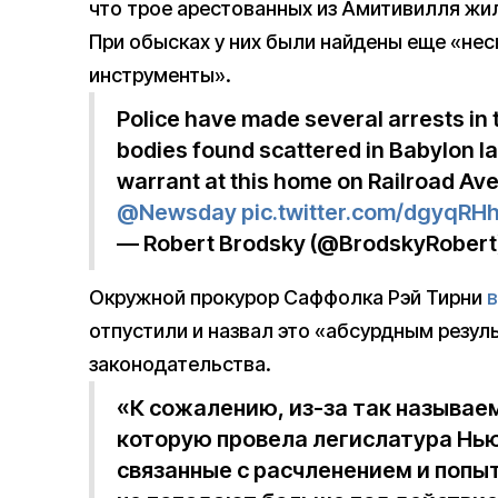
что трое арестованных из Амитивилля жил
При обысках у них были найдены еще «нес
инструменты».
Police have made several arrests in
bodies found scattered in Babylon la
warrant at this home on Railroad Aven
@Newsday
pic.twitter.com/dgyqR
— Robert Brodsky (@BrodskyRobert
Окружной прокурор Саффолка Рэй Тирни
отпустили и назвал это «абсурдным резу
законодательства.
«К сожалению, из-за так называе
которую провела легислатура Нью-
связанные с расчленением и попы