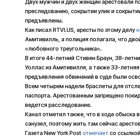
Двух мужчин и двух женщин арестовали п
преследованию, сокрытии улик и сокрытии
предъявлены.
Как писал RTVI.US, аресты по этому делу
н
Амитивилль, а полиция полагала, что дво
«любовного треугольника».
В итоге 44-летний Стивен Браун, 38-лет
Уоллас из Амитивилля, а также 33-летня
предъявления обвинений в суде были осв
Всем четырем надели браслеты для отсле
паспорта. Арестованным запрещено покид
ведется расследование.
Канал отметил также, что в ходе обыска 
санузел, поэтому жить там сейчас аресто
Газета New York Post
отмечает
со ссылкой