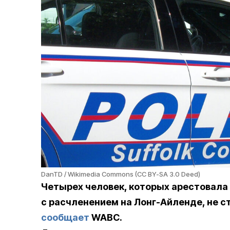
DanTD / Wikimedia Commons (CC BY-SA 3.0 Deed)
Четырех человек, которых арестовала 
с расчленением на Лонг-Айленде, не с
сообщает
WABC.