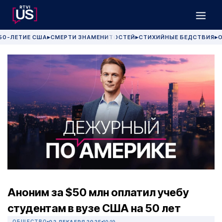
50-ЛЕТИЕ США
СМЕРТИ ЗНАМЕНИТОСТЕЙ
СТИХИЙНЫЕ БЕДСТВИЯ
О
▶
▶
▶
Аноним за $50 млн оплатил учебу
студентам в вузе США на 50 лет
ОБЩЕСТВО
02 ДЕКАБРЯ 2025
10:19