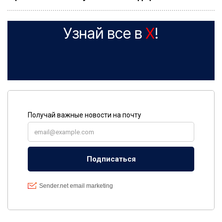
Узнай все в
X
!