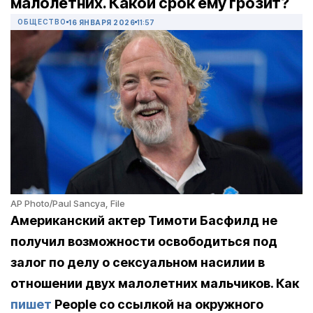
малолетних. Какой срок ему грозит?
ОБЩЕСТВО
16 ЯНВАРЯ 2026
11:57
AP Photo/Paul Sancya, File
Американский актер Тимоти Басфилд не
получил возможности освободиться под
залог по делу о сексуальном насилии в
отношении двух малолетних мальчиков. Как
пишет
People со ссылкой на окружного