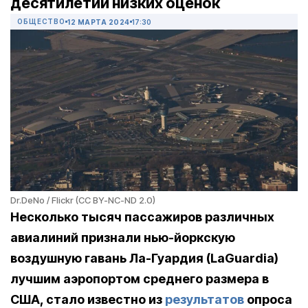
десятилетий низких оценок
ОБЩЕСТВО
12 МАРТА 2024
17:30
Dr.DeNo / Flickr (CC BY-NC-ND 2.0)
Несколько тысяч пассажиров различных
авиалиний признали нью-йоркскую
воздушную гавань Ла-Гуардия (LaGuardia)
лучшим аэропортом среднего размера в
США, стало известно из
результатов
опроса