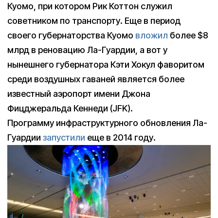
Куомо, при котором Рик Коттон служил
советником по транспорту. Еще в период
своего губернаторства Куомо
вложил
более $8
млрд в реновацию Ла-Гуардии, а вот у
нынешнего губернатора Кэти Хокул фаворитом
среди воздушных гаваней является более
известный аэропорт имени Джона
Фицджеральда Кеннеди (JFK).
Программу инфраструктурного обновления Ла-
Гуардии
запустили
еще в 2014 году.