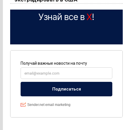
Узнай все в
X
!