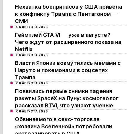
Нехватка боеприпасов у США привела
к конфликту Трампа с Пентагоном —
СМИ
06 АВГУСТА 2026
Геймплей GTA VI — уже в августе?
Чего ждут от расширенного показа на
Netflix
06 АВГУСТА 2026
Власти Японии возмутились мемами с
Наруто и покемонами в соцсетях
Трампа
06 АВГУСТА 2026
Появились первые снимки падения
ракеты SpaceX на Луну: космогеолог
рассказал RTVI, что узнают ученые
06 АВГУСТА 2026
Обвиняемого в секс-торговле
«хозяина Вселенной» потребовали
экстрадировать в США