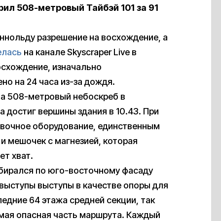
рил 508-метровый Тайбэй 101 за 91
ннольду разрешение на восхождение, а
елась
на канале Skyscraper Live в
Восхождение, изначально
но на 24 часа из-за дождя.
на 508-метровый небоскреб в
а достиг вершины здания в 10.43. При
овочное оборудование, единственным
и мешочек с магнезией, которая
ет хват.
збирался по юго-восточному фасаду
 выступы выступы в качестве опоры для
следние 64 этажа средней секции, так
мая опасная часть маршрута. Каждый