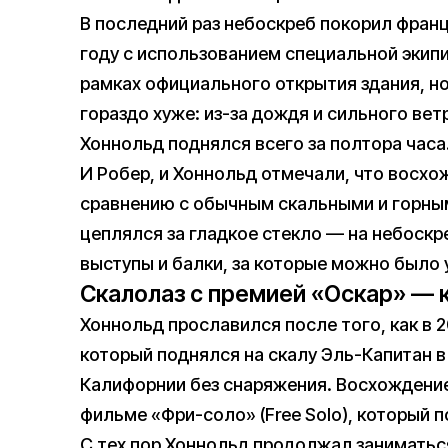
В последний раз небоскреб покорил франц
году с использованием специальной экипи
рамках официального открытия здания, но
гораздо хуже: из-за дождя и сильного вет
Хоннольд поднялся всего за полтора часа
И Робер, и Хоннольд отмечали, что восх
сравнению с обычным скальными и горны
цеплялся за гладкое стекло — на небоскр
выступы и балки, за которые можно было 
Скалолаз с премией «Оскар» — 
Хоннольд прославился после того, как в 
который поднялся на скалу Эль-Капитан 
Калифорнии без снаряжения. Восхождени
фильме «Фри-соло» (Free Solo), который 
С тех пор Хоннольд продолжал заниматьс