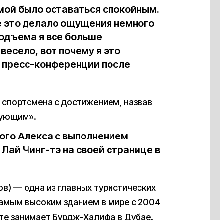
мой было оставаться спокойным.
е это делало ощущения немного
подъема я все больше
 весело, вот почему я это
 пресс-конференции после
 спортсмена с достижением, назвав
нующим».
ого Алекса с выполнением
Лай Чинг-тэ на своей странице в
ов) — одна из главных туристических
амым высоким зданием в мире с 2004
оте занимает Бурдж-Халифа в Дубае.