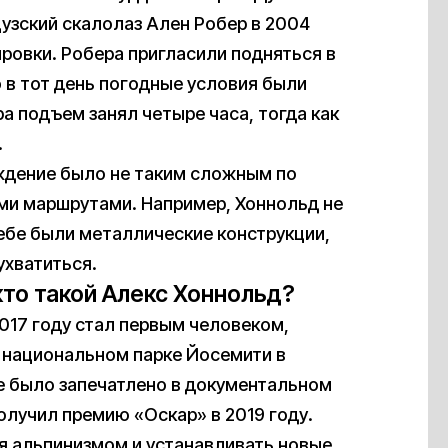
узский скалолаз Ален Робер в 2004
ровки. Робера пригласили подняться в
 в тот день погодные условия были
ра подъем занял четыре часа, тогда как
.
ождение было не таким сложным по
ми маршрутами. Например, Хоннольд не
ебе были металлические конструкции,
ухватиться.
кто такой Алекс Хоннольд?
2017 году стал первым человеком,
в национальном парке Йосемити в
е было запечатлено в документальном
получил премию «Оскар» в 2019 году.
я альпинизмом и устанавливать новые