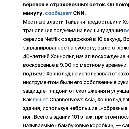
веревок и страховочных сеток. Он поко
минуту,
сообщает
CNN.
Местные власти Тайваня предоставили Хо
трансляция подъема на вершину здания
в
сервисе Netflix с задержкой в 10 секунд. 
запланированное на субботу, было отложе
40-летний Хоннольд начал восхождение 
воскресенье в 9.00 по местному времени, 
подъеме Хоннольд не использовал страх
инструментом были его собственные руки 
защищает ладони от скольжения и улучша
Как
пишет
Channel News Asia, Хоннольд в
здания, используя небольшие L-образные
ног. Всего в здании 101 этаж, при этом по
называемые «бамбуковые коробки», — са