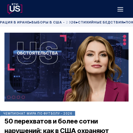
РАЦИЯ В ИРАНЕ
ВЫБОРЫ В США - 2026
СТИХИЙНЫЕ БЕДСТВИЯ
ПОК
▶
▶
▶
ЧЕМПИОНАТ МИРА ПО ФУТБОЛУ - 2026
50 перехватов и более сотни
нарушений: как в США охраняют