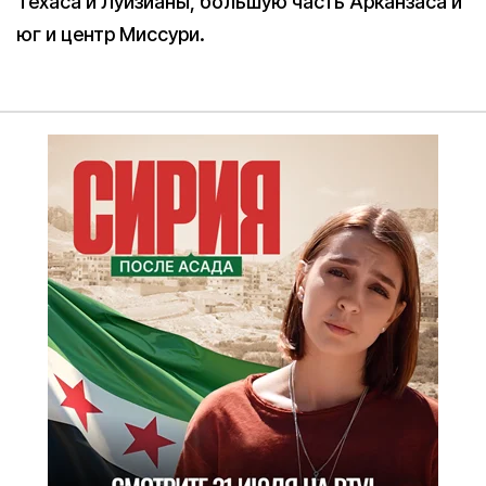
Техаса и Луизианы, большую часть Арканзаса и
юг и центр Миссури.