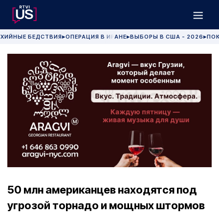
ХИЙНЫЕ БЕДСТВИЯ
ОПЕРАЦИЯ В ИРАНЕ
ВЫБОРЫ В США - 2026
ПОК
▶
▶
▶
50 млн американцев находятся под
угрозой торнадо и мощных штормов