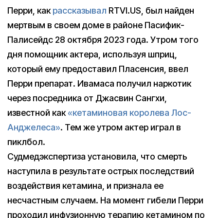
Перри, как
рассказывал
RTVI.US, был найден
мертвым в своем доме в районе Пасифик-
Палисейдс 28 октября 2023 года. Утром того
дня помощник актера, используя шприц,
который ему предоставил Пласенсия, ввел
Перри препарат. Ивамаса получил наркотик
через посредника от Джасвин Сангхи,
известной как
«кетаминовая королева Лос-
Анджелеса»
. Тем же утром актер играл в
пиклбол.
Судмедэкспертиза установила, что смерть
наступила в результате острых последствий
воздействия кетамина, и признала ее
несчастным случаем. На момент гибели Перри
проходил инфузионную терапию кетамином по