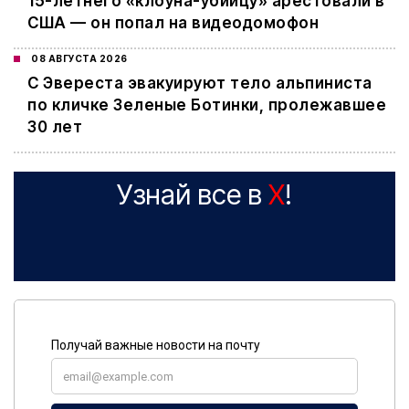
15-летнего «клоуна-убийцу» арестовали в
США — он попал на видеодомофон
08 АВГУСТА 2026
С Эвереста эвакуируют тело альпиниста
по кличке Зеленые Ботинки, пролежавшее
30 лет
Узнай все в
X
!