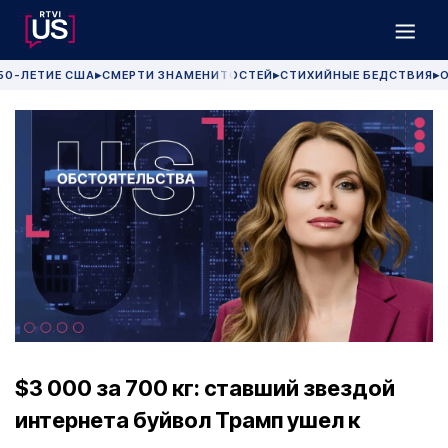
50-ЛЕТИЕ США
СМЕРТИ ЗНАМЕНИТОСТЕЙ
СТИХИЙНЫЕ БЕДСТВИЯ
О
▶
▶
▶
$3 000 за 700 кг: ставший звездой
интернета буйвол Трамп ушел к