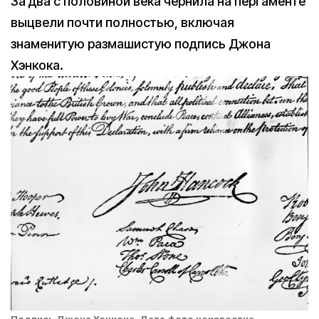
За два с половиной века чернила на пергаменте
выцвели почти полностью, включая
знаменитую размашистую подпись Джона
Хэнкока.
Подпись Джона Хэнкока. Дата фото неизвестна