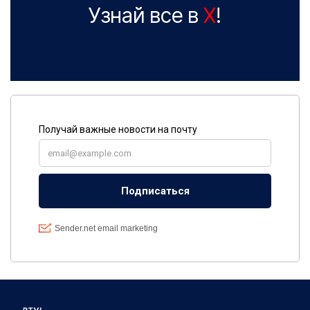
Узнай все в
X
!