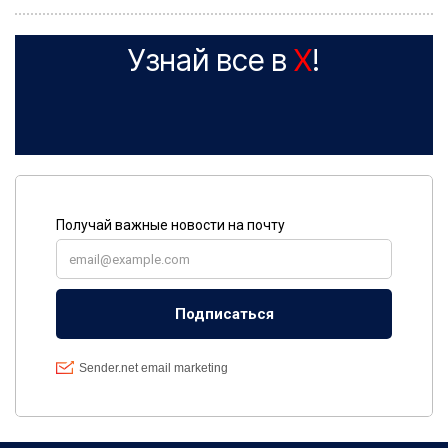
Узнай все в
X
!