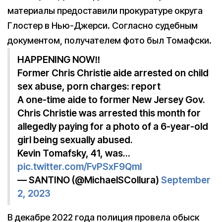
материалы предоставили прокуратуре округа
Глостер в Нью-Джерси. Согласно судебным
документом, получателем фото был Томафски.
HAPPENING NOW‼️
Former Chris Christie aide arrested on child
sex abuse, porn charges: report
A one-time aide to former New Jersey Gov.
Chris Christie was arrested this month for
allegedly paying for a photo of a 6-year-old
girl being sexually abused.
Kevin Tomafsky, 41, was…
pic.twitter.com/FvPSxF9QmI
— SANTINO (@MichaelSCollura)
September
2, 2023
В декабре 2022 года полиция провела обыск