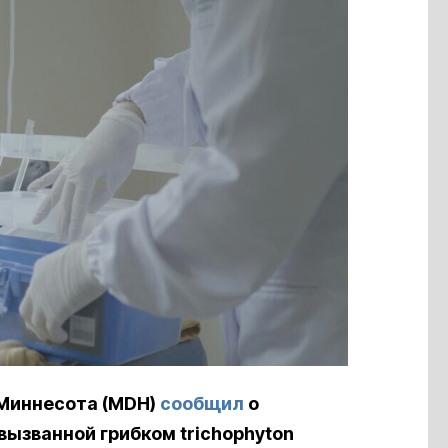
Миннесота (MDH)
сообщил
о
вызванной грибком trichophyton