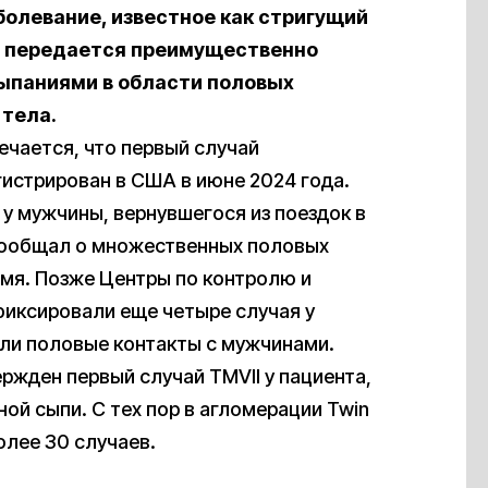
аболевание, известное как стригущий
h), передается преимущественно
сыпаниями
в области половых
 тела.
ечается, что первый случай
гистрирован в США в июне 2024 года.
 у мужчины, вернувшегося из поездок в
сообщал о множественных половых
емя. Позже Центры по контролю и
иксировали еще четыре случая у
ли половые контакты с мужчинами.
ржден первый случай TMVII у пациента,
ой сыпи. С тех пор в агломерации Twin
олее 30 случаев.