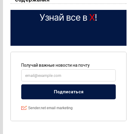
Узнай все в
X
!