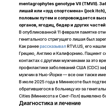
mentagrophytes genotype VII (TMVII). З
лишай или «зуд спортсмена» (jock itc
половым путем и сопровождается вы
органов, ягодиц, бедер и других частей
В опубликованной 11 февраля памятке отм
генитального стригущего лишая был заре
Как ранее
рассказывал
RTVI.US, его нашли
Грецию, Англию и Калифорнию. Пациент 
контактах с другими мужчинами за это вр
профилактике заболеваний США (CDC) заф
мужчин в Нью-Йорке — все они также име
В июле 2025 года в Миннесоте был подтве
обратившегося в больницу из-за генитальн
Cities (Миннесота и Сент-Пол) выявлено б
Диагностика и лечение