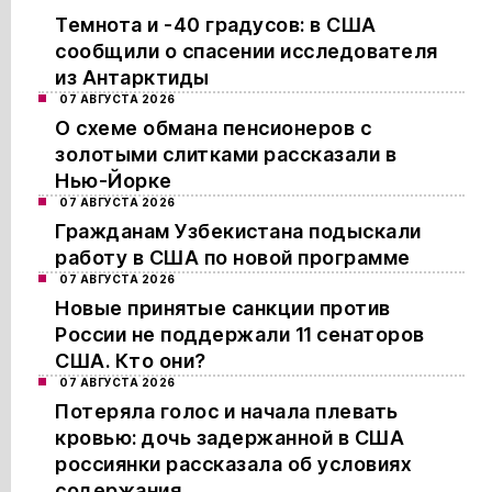
Темнота и -40 градусов: в США
сообщили о спасении исследователя
из Антарктиды
07 АВГУСТА 2026
О схеме обмана пенсионеров с
золотыми слитками рассказали в
Нью-Йорке
07 АВГУСТА 2026
Гражданам Узбекистана подыскали
работу в США по новой программе
07 АВГУСТА 2026
Новые принятые санкции против
России не поддержали 11 сенаторов
США. Кто они?
07 АВГУСТА 2026
Потеряла голос и начала плевать
кровью: дочь задержанной в США
россиянки рассказала об условиях
содержания