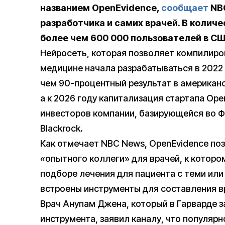
названием OpenEvidence,
сообщает
NBC
разработчика и самих врачей. В колич
более чем 600 000 пользователей в США
Нейросеть, которая позволяет компилиро
медицине начала разрабатываться в 2022 
чем 90-процентный результат в американ
а к 2026 году капитализация стартапа Ope
инвесторов компании, базирующейся во Фл
Blackrock.
Как отмечает NBC News, OpenEvidence по
«опытного коллеги» для врачей, к которо
подборе лечения для пациента с теми ил
встроены инструменты для составления в
Врач Анупам Джена, который в Гарварде 
инструмента, заявил каналу, что популярн