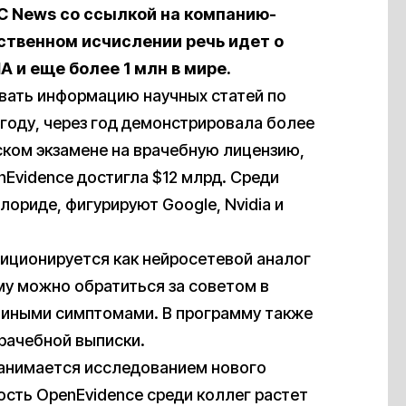
 News со ссылкой на компанию-
ественном исчислении речь идет о
 и еще более 1 млн в мире.
вать информацию научных статей по
году, через год демонстрировала более
ском экзамене на врачебную лицензию,
nEvidence достигла $12 млрд. Среди
ориде, фигурируют Google, Nvidia и
зиционируется как нейросетевой аналог
му можно обратиться за советом в
и иными симптомами. В программу также
рачебной выписки.
занимается исследованием нового
ость ОpenEvidence среди коллег растет