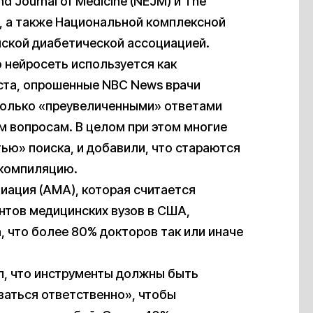
Journal of Medicine (NEJM) и The
on, а также Национальной комплексной
ской диабетической ассоциацией.
о нейросеть используется как
кста, опрошенные NBC News врачи
сколько «преувеличенными» ответами
м вопросам. В целом при этом многие
ью» поиска, и добавили, что стараются
-компиляцию.
иация (AMA), которая считается
нтов медицинских вузов в США,
, что более 80% докторов так или иначе
л, что инструменты должны быть
ваться ответственно», чтобы