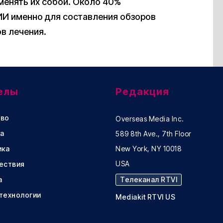
менять их собой. Около 40%
ИИ именно для составления обзоров
в лечения.
елы
Редакция
во
Overseas Media Inc.
а
589 8th Ave., 7th Floor
ика
New York, NY 10018
USA
ествия
а
Телеканал RTVI
 технологии
Mediakit RTVI US