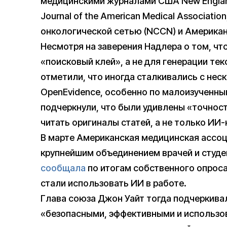
медицинскими журналами США New England 
Journal of the American Medical Associati
онкологической сетью (NCCN) и Американ
Несмотря на заверения Надлера о том, чт
«поисковый клей», а не для генерации те
отметили, что иногда сталкивались с не
OpenEvidence, особенно по малоизученны
подчеркнули, что были удивлены «точност
читать оригиналы статей, а не только ИИ
В марте Американская медицинская ассоц
крупнейшим объединением врачей и студе
сообщала
по итогам собственного опроса
стали использовать ИИ в работе.
Глава союза Джон Уайт тогда подчеркива
«безопасными, эффективными и использо