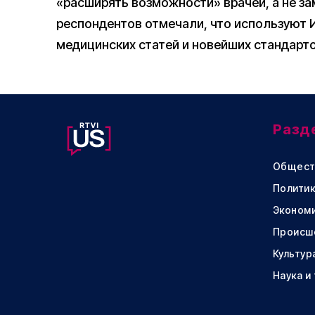
«расширять возможности» врачей, а не за
респондентов отмечали, что используют 
медицинских статей и новейших стандарто
Разд
Общест
Политик
Эконом
Происш
Культур
Наука и