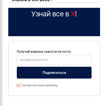
Узнай все в
X
!