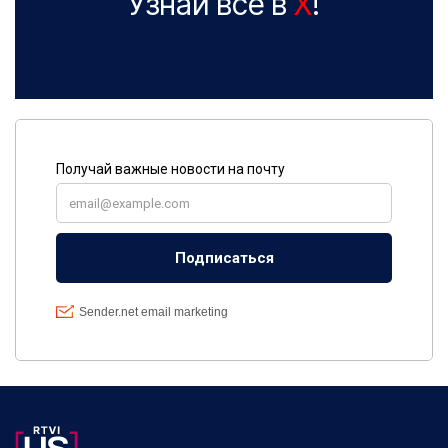
Узнай все в
X
!