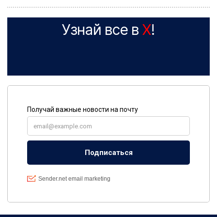
Узнай все в
X
!